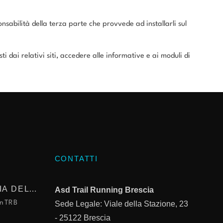
ponsabilità della terza parte che provvede ad installarli sul
 dai relativi siti, accedere alle informative e ai moduli di
CONTATTI
SEGUENDO LA TRACCIA DEL TROFEO KIMA
Asd Trail Running Brescia
nTRB
Sede Legale: Viale della Stazione, 23
- 25122
Brescia