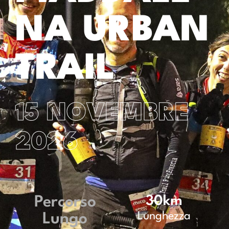
NA URBAN
TRAIL
15 NOVEMBRE
2026
Percorso
30
km
Lunghezza
Lungo