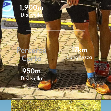
1,900
m
Dislivello
Percorso
17
km
Lunghezza
Corto
950
m
Dislivello