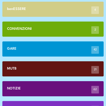
benESSERE
4
CONVENZIONI
2
GARE
42
MUTB
21
NOTIZIE
62