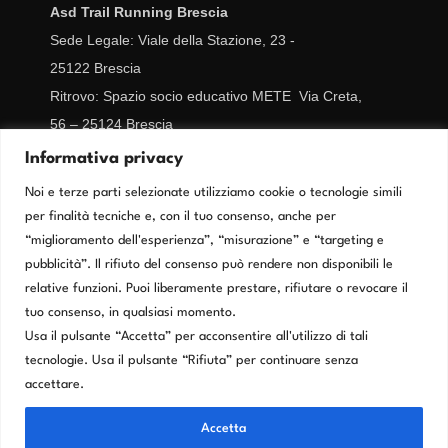
Asd Trail Running Brescia
Sede Legale: Viale della Stazione, 23 -
25122
Brescia
Ritrovo: Spazio socio educativo METE Via Creta,
56 – 25124 Brescia
CF/IVA 02977670989
Informativa privacy
segreteria@trailrunningbrescia.it
Noi e terze parti selezionate utilizziamo cookie o tecnologie simili
per finalità tecniche e, con il tuo consenso, anche per
Cookie Policy
“miglioramento dell'esperienza”, “misurazione” e “targeting e
pubblicità”. Il rifiuto del consenso può rendere non disponibili le
relative funzioni. Puoi liberamente prestare, rifiutare o revocare il
Privacy Policy
tuo consenso, in qualsiasi momento.
Usa il pulsante “Accetta” per acconsentire all'utilizzo di tali
tecnologie. Usa il pulsante “Rifiuta” per continuare senza
accettare.
Accetta
COPYRIGHT © 2026 TRAIL RUNNING BRESCIA