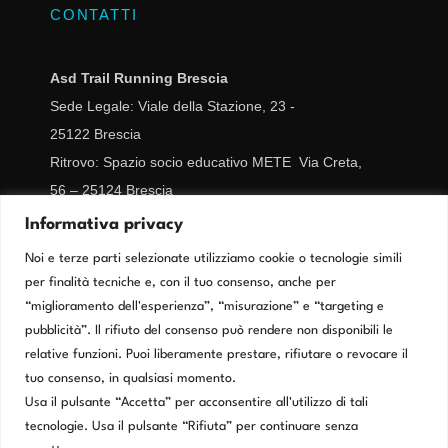
CONTATTI
Asd Trail Running Brescia
Sede Legale: Viale della Stazione, 23 -
25122
Brescia
Ritrovo: Spazio socio educativo METE Via Creta,
56 – 25124 Brescia
CF/IVA 02977670989
Informativa privacy
segreteria@trailrunningbrescia.it
Noi e terze parti selezionate utilizziamo cookie o tecnologie simili
per finalità tecniche e, con il tuo consenso, anche per
Cookie Policy
“miglioramento dell'esperienza”, “misurazione” e “targeting e
pubblicità”. Il rifiuto del consenso può rendere non disponibili le
relative funzioni. Puoi liberamente prestare, rifiutare o revocare il
Privacy Policy
tuo consenso, in qualsiasi momento.
Usa il pulsante “Accetta” per acconsentire all'utilizzo di tali
tecnologie. Usa il pulsante “Rifiuta” per continuare senza