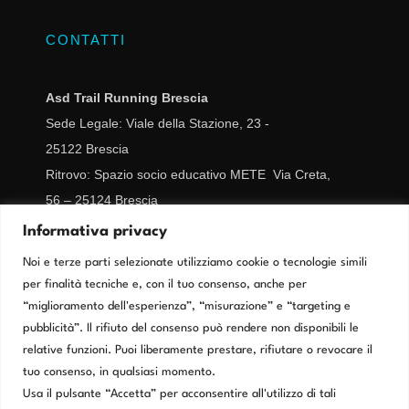
CONTATTI
Asd Trail Running Brescia
Sede Legale: Viale della Stazione, 23 -
25122
Brescia
Ritrovo: Spazio socio educativo METE Via Creta,
56 – 25124 Brescia
CF/IVA 02977670989
Informativa privacy
segreteria@trailrunningbrescia.it
Noi e terze parti selezionate utilizziamo cookie o tecnologie simili
per finalità tecniche e, con il tuo consenso, anche per
Cookie Policy
“miglioramento dell'esperienza”, “misurazione” e “targeting e
pubblicità”. Il rifiuto del consenso può rendere non disponibili le
relative funzioni. Puoi liberamente prestare, rifiutare o revocare il
Privacy Policy
tuo consenso, in qualsiasi momento.
Usa il pulsante “Accetta” per acconsentire all'utilizzo di tali