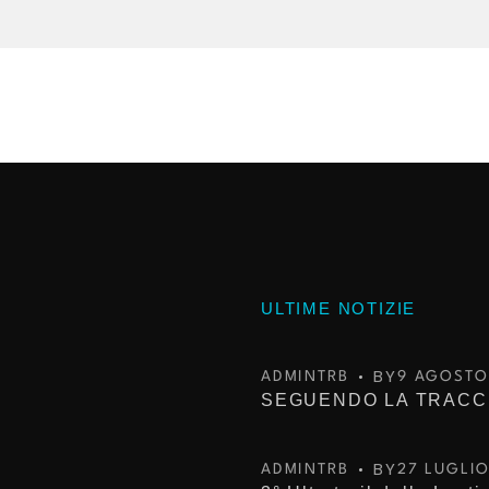
ULTIME NOTIZIE
BY
ADMINTRB
9 AGOSTO
BY
ADMINTRB
27 LUGLI