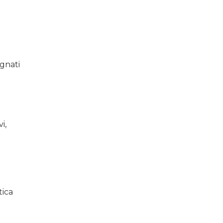
gnati
i,
a
tica