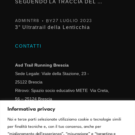
SEGUENDO LA TRACCIA DEL TROFEO KIMA
BY
ADMINTRB
27 LUGLIO 2023
3° Ultratrail della Lenticchia
CONTATTI
Asd Trail Running Brescia
Sede Legale: Viale della Stazione, 23 -
25122
Brescia
Ritrovo: Spazio socio educativo METE Via Creta,
56 – 25124 Brescia
CF/IVA 02977670989
Informativa privacy
segreteria@trailrunningbrescia.it
Noi e terze parti selezionate utilizziamo cookie o tecnologie simili
per finalità tecniche e, con il tuo consenso, anche per
Cookie Policy
“miglioramento dell'esperienza”, “misurazione” e “targeting e