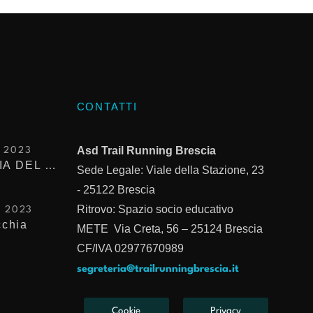
CONTATTI
Asd Trail Running Brescia
 2023
SEGUENDO LA TRACCIA DEL TROFEO KIMA
Sede Legale: Viale della Stazione, 23
- 25122
Brescia
Ritrovo: Spazio socio educativo
O 2023
cchia
METE Via Creta, 56 – 25124 Brescia
CF/IVA 02977670989
segreteria@trailrunningbrescia.it
Cookie
Privacy