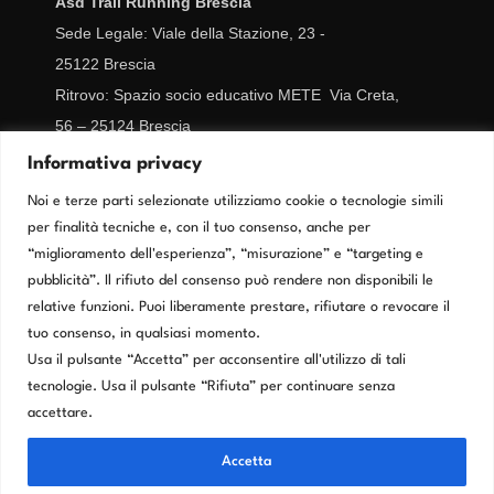
Asd Trail Running Brescia
Sede Legale: Viale della Stazione, 23 -
25122
Brescia
Ritrovo: Spazio socio educativo METE Via Creta,
56 – 25124 Brescia
CF/IVA 02977670989
Informativa privacy
segreteria@trailrunningbrescia.it
Noi e terze parti selezionate utilizziamo cookie o tecnologie simili
per finalità tecniche e, con il tuo consenso, anche per
Cookie Policy
“miglioramento dell'esperienza”, “misurazione” e “targeting e
pubblicità”. Il rifiuto del consenso può rendere non disponibili le
relative funzioni. Puoi liberamente prestare, rifiutare o revocare il
Privacy Policy
tuo consenso, in qualsiasi momento.
Usa il pulsante “Accetta” per acconsentire all'utilizzo di tali
tecnologie. Usa il pulsante “Rifiuta” per continuare senza
accettare.
Accetta
COPYRIGHT © 2026 TRAIL RUNNING BRESCIA